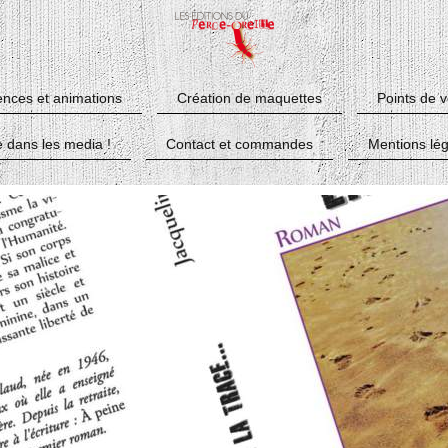
nces et animations
Création de maquettes
Points de 
e dans les media !
Contact et commandes
Mentions lég