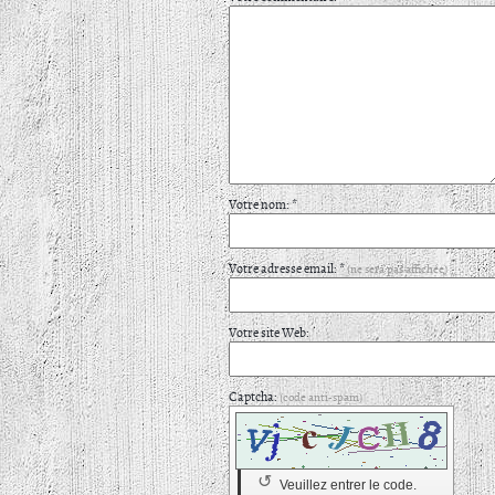
Votre nom: *
Votre adresse email: *
(ne sera pas affichée)
Votre site Web:
Captcha:
(code anti-spam)
↺
Veuillez entrer le code.