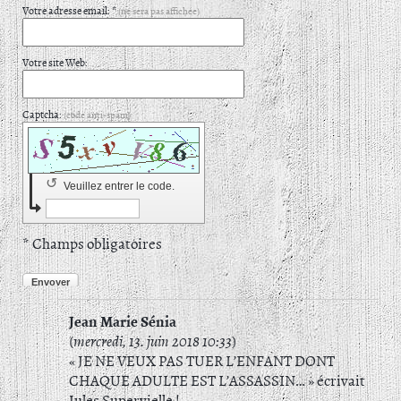
Votre adresse email: *
(ne sera pas affichée)
Votre site Web:
Captcha:
(code anti-spam)
↺
Veuillez entrer le code.
* Champs obligatoires
Envoyer
Jean Marie Sénia
(
mercredi, 13. juin 2018 10:33
)
« JE NE VEUX PAS TUER L’ENFANT DONT
CHAQUE ADULTE EST L’ASSASSIN… » écrivait
Jules Supervielle !