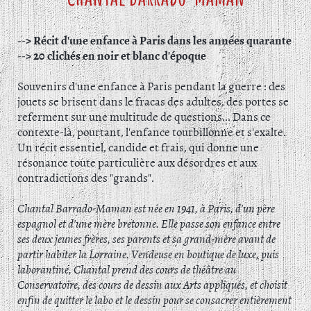
--> Récit d'une enfance à Paris dans les années quarante
--> 20 clichés en noir et blanc d'époque
Souvenirs d'une enfance à Paris pendant la guerre : des
jouets se brisent dans le fracas des adultes, des portes se
referment sur une multitude de questions... Dans ce
contexte-là, pourtant, l'enfance tourbillonne et s'exalte.
Un récit essentiel, candide et frais, qui donne une
résonance toute particulière aux désordres et aux
contradictions des "grands".
Chantal Barrado-Maman est née en 1941, à Paris, d'un père
espagnol et d'une mère bretonne. Elle passe son enfance entre
ses deux jeunes frères, ses parents et sa grand-mère avant de
partir habiter la Lorraine. Vendeuse en boutique de luxe, puis
laborantine, Chantal prend des cours de théâtre au
Conservatoire, des cours de dessin aux Arts appliqués, et choisit
enfin de quitter le labo et le dessin pour se consacrer entièrement