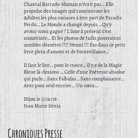
Chantal Barrado-Maman n’écrit pas… Elle
propulse des images qui ramèneront les
Adultes les plus coriaces à leur part de Paradis
Perdu… Le Monde a changé depuis… Qu’y
avons-nous gagné ? L’âme à présent s’est
numérisée… Et les photos de Jadis pourraient
sembler désuètes !!!! Nenni !!! Pas dans ce petit
livre plein d’amour et de bienveillance…
Il faut le lire… pour le croire… Il y a de la Magie
Bleue là-dessous … Celle d’une Poétesse absolue
qui parle… Sans Falbalas… Sans complaisance…
Avec pour seul encrier... Un cœur…
Dijon le 5/06/18
Jean Marie Sénia
Chroniques Presse