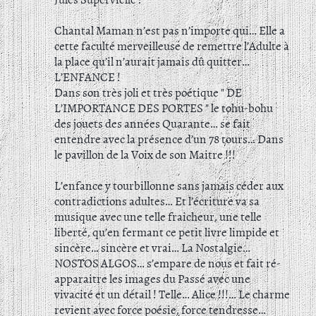
Chantal Maman n’est pas n’importe qui… Elle a
cette faculté merveilleuse de remettre l’Adulte à
la place qu’il n’aurait jamais dû quitter…
L’ENFANCE !
Dans son très joli et très poétique " DE
L’IMPORTANCE DES PORTES " le tohu-bohu
des jouets des années Quarante… se fait
entendre avec la présence d’un 78 tours… Dans
le pavillon de la Voix de son Maitre !!!
L’enfance y tourbillonne sans jamais céder aux
contradictions adultes… Et l’écriture va sa
musique avec une telle fraicheur, une telle
liberté, qu’en fermant ce petit livre limpide et
sincère… sincère et vrai… La Nostalgie…
NOSTOS ALGOS… s’empare de nous et fait ré-
apparaitre les images du Passé avec une
vivacité et un détail ! Telle… Alice !!!… Le charme
revient avec force poésie, force tendresse…