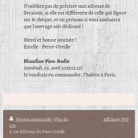
N'oubliez pas de préciser une adresse de
livraison, si elle est différente de celle qui figure
sur le chèque, et un prénom si vous souhaitez
que l'ouvrage soit dédicacé !
Merci et bonne journée !
Estelle - Perce-Oreille
Blandine Pien-Badie
(
vendredi, 05. avril 2019 12:12
)
Je voudtais en commander. J'habite à Paris.
Version imprimable
|
Plan du
Affichage Web
site
© Les Éditions du Perce-Oreille