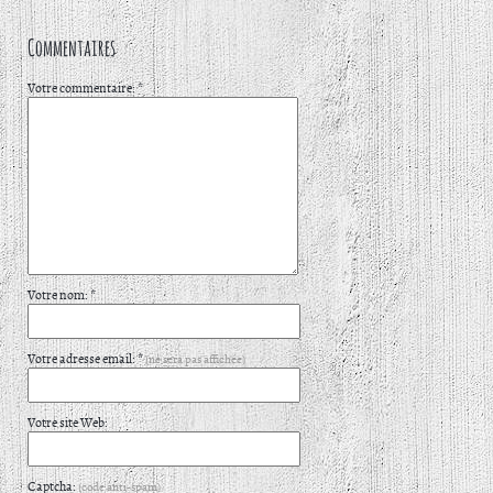
Commentaires
Votre commentaire: *
Votre nom: *
Votre adresse email: *
(ne sera pas affichée)
Votre site Web:
Captcha:
(code anti-spam)